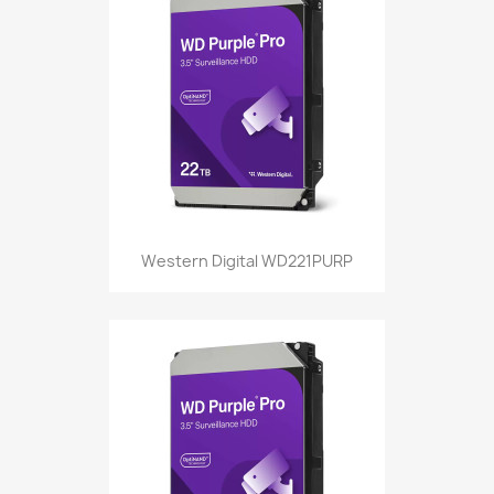
Western Digital WD221PURP