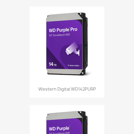
Western Digital WD142PURP