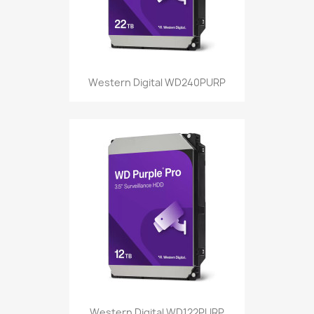
Western Digital WD240PURP
Western Digital WD122PURP