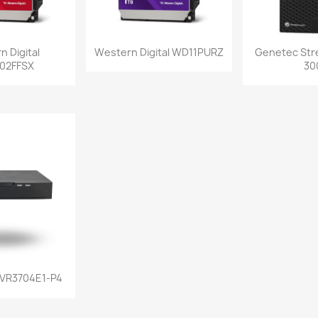
a rápida
Vista rápida
Vist


 Digital
Western Digital WD11PURZ
Genetec Str
02FFSX
30
a rápida
NVR3704E1-P4