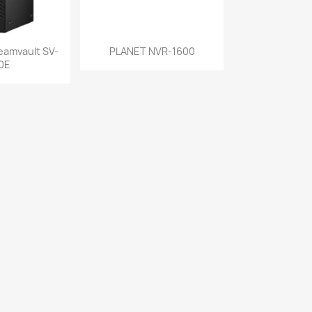
a rápida
Vista rápida

eamvault SV-
PLANET NVR-1600
0E