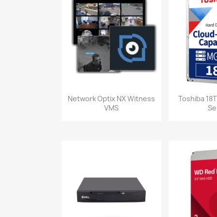
Vista rápida
Vist


Network Optix NX Witness
Toshiba 18
VMS
Se