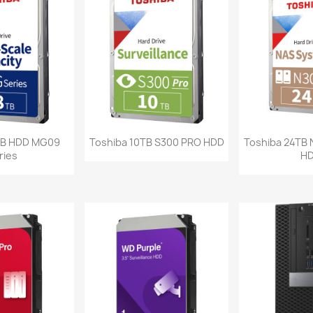
a rápida
Vista rápida
Vist


TB HDD MG09
Toshiba 10TB S300 PRO HDD
Toshiba 24TB
ries
H