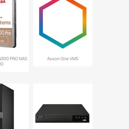
a rápida
Vista rápida

 N300 PRO NAS
Axxon One VMS
DD