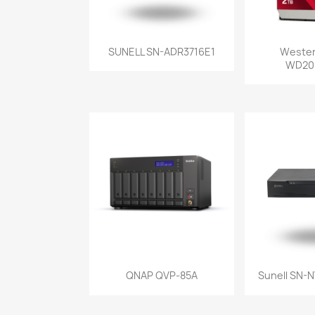
Vista rápida
Vist


SUNELL SN-ADR3716E1
Western
WD20
Vista rápida
Vist


QNAP QVP-85A
Sunell SN-