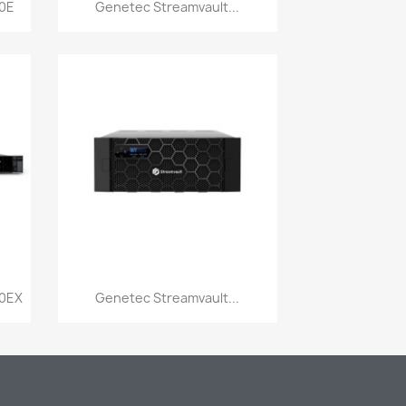
Vista rápida

00E
Genetec Streamvault...
Vista rápida

00EX
Genetec Streamvault...