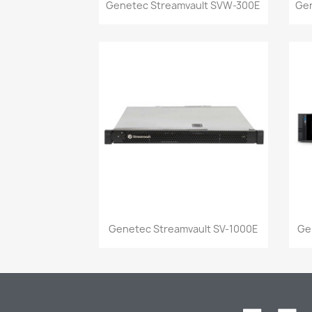
Vista rápida

Genetec Streamvault SVW-300E
Ge
Vista rápida

Genetec Streamvault SV-1000E
Ge