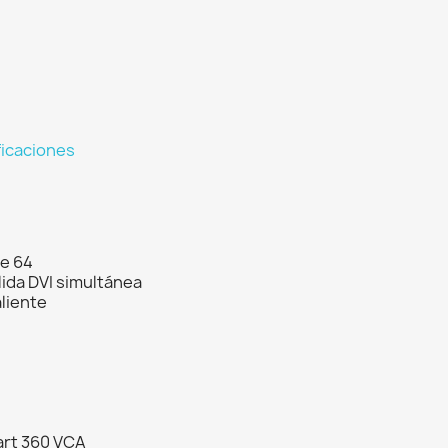
ficaciones
de 64
lida DVI simultánea
liente
rt 360 VCA