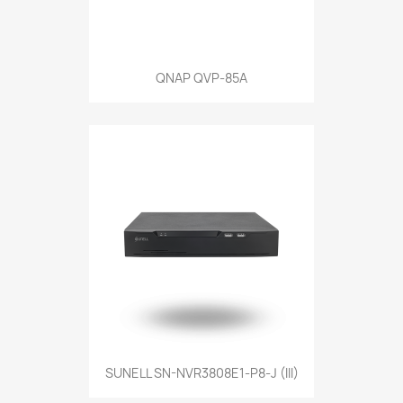
QNAP QVP-85A
SUNELL SN-NVR3808E1-P8-J (III)